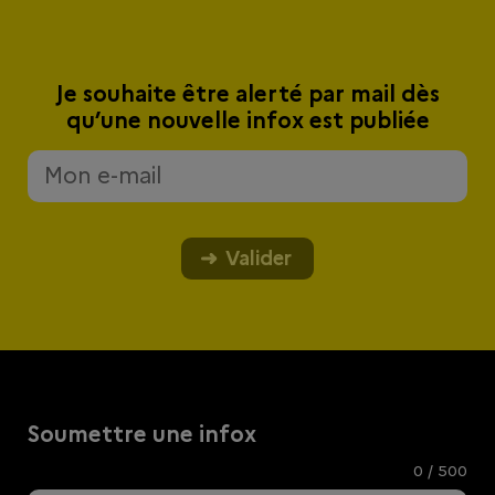
Je souhaite être alerté par mail dès
qu’une nouvelle infox est publiée
Valider
Soumettre une infox
0
/ 500