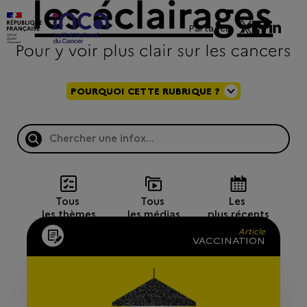
Partager
POURQUOI CETTE RUBRIQUE ?
Tous 
Tous 
Les 
les thèmes
les médias
plus récents
Article
VACCINATION