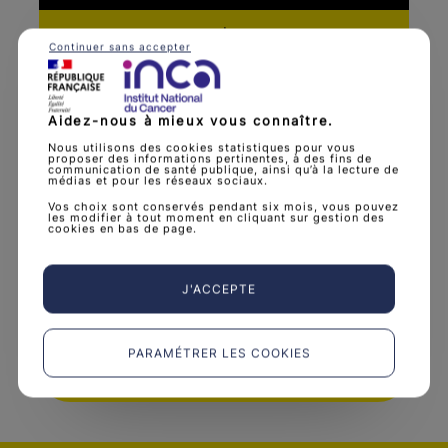
Continuer sans accepter
Aidez-nous à mieux vous connaître.
Nous utilisons des cookies statistiques pour vous
proposer des informations pertinentes, à des fins de
communication de santé publique, ainsi qu’à la lecture de
médias et pour les réseaux sociaux.
Vos choix sont conservés pendant six mois, vous pouvez
les modifier à tout moment en cliquant sur gestion des
LA VACCINATION CONTRE LES VIRUS
cookies en bas de page.
HPV PROVOQUE-T-ELLE LA SCLÉROSE
EN PLAQUES ?
J'ACCEPTE
Décrypter l’infox
PARAMÉTRER LES COOKIES