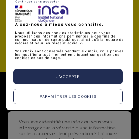
Je souhaite être alerté par mail dès
Continuer sans accepter
qu’une nouvelle infox est publiée
Aidez-nous à mieux vous connaître.
Nous utilisons des cookies statistiques pour vous
proposer des informations pertinentes, à des fins de
communication de santé publique, ainsi qu’à la lecture de
médias et pour les réseaux sociaux.
Valider
Vos choix sont conservés pendant six mois, vous pouvez
les modifier à tout moment en cliquant sur gestion des
cookies en bas de page.
J'ACCEPTE
Soumettre une infox
PARAMÉTRER LES COOKIES
0
/ 500