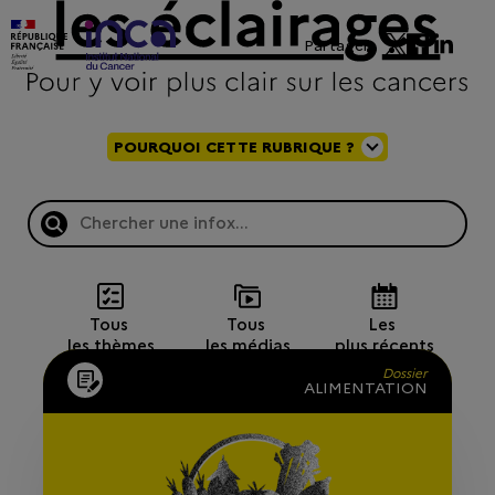
Partager
POURQUOI CETTE RUBRIQUE ?
Tous 
Tous 
Les 
les thèmes
les médias
plus récents
Dossier
ALIMENTATION