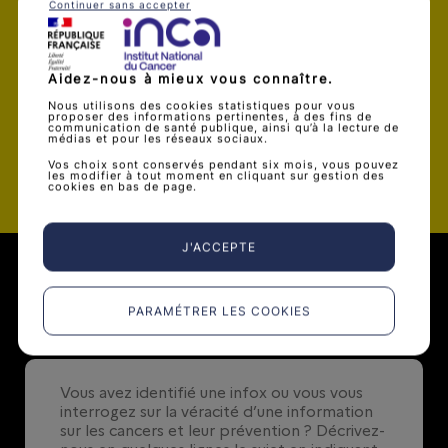
Je souhaite être alerté par mail dès
Continuer sans accepter
qu’une nouvelle infox est publiée
Aidez-nous à mieux vous connaître.
Nous utilisons des cookies statistiques pour vous
proposer des informations pertinentes, à des fins de
communication de santé publique, ainsi qu’à la lecture de
médias et pour les réseaux sociaux.
Valider
Vos choix sont conservés pendant six mois, vous pouvez
les modifier à tout moment en cliquant sur gestion des
cookies en bas de page.
J'ACCEPTE
Soumettre une infox
PARAMÉTRER LES COOKIES
0
/ 500