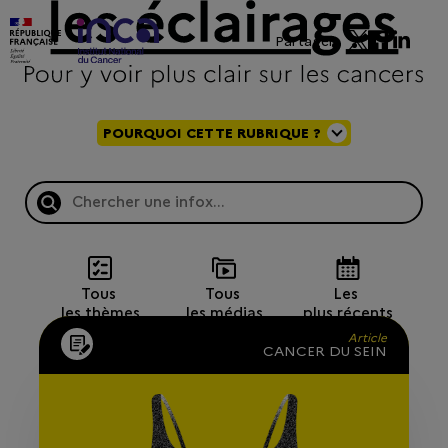
Partager
POURQUOI CETTE RUBRIQUE ?
Tous 
Tous 
Les 
les thèmes
les médias
plus récents
Article
CANCER DU SEIN