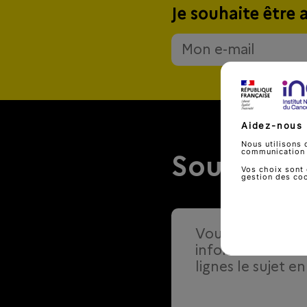
Je souhaite être 
Aidez-nous 
Nous utilisons 
communication d
Soumettre
Vos choix sont 
gestion des co