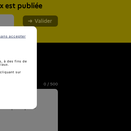
x est publiée
Valider
sans accepter
, à des fins de
ciaux.
cliquant sur
0
/ 500