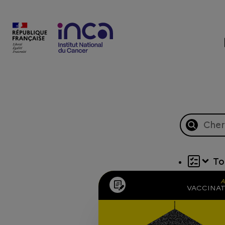
To
A
VACCINA