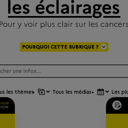
POURQUOI CETTE RUBRIQUE ?
us
les thèmes
Tous
les médias
Les
pl
rticle
TION