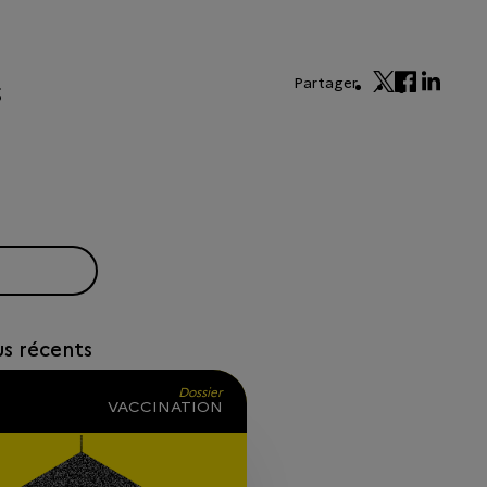
Partager
us récents
Dossier
VACCINATION