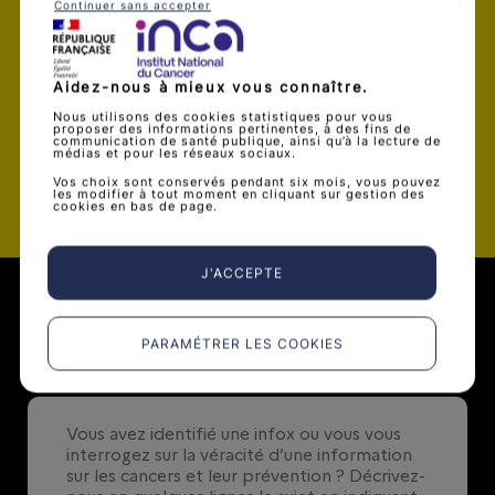
Je souhaite être alerté par mail dès
Continuer sans accepter
qu’une nouvelle infox est publiée
Aidez-nous à mieux vous connaître.
Nous utilisons des cookies statistiques pour vous
proposer des informations pertinentes, à des fins de
communication de santé publique, ainsi qu’à la lecture de
médias et pour les réseaux sociaux.
Valider
Vos choix sont conservés pendant six mois, vous pouvez
les modifier à tout moment en cliquant sur gestion des
cookies en bas de page.
J'ACCEPTE
Soumettre une infox
PARAMÉTRER LES COOKIES
0
/ 500