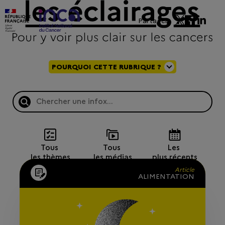
Partager
POURQUOI CETTE RUBRIQUE ?
Tous 
Tous 
Les 
les thèmes
les médias
plus récents
Article
ALIMENTATION