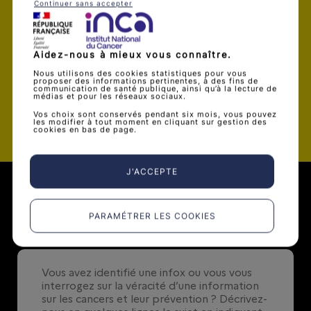
Je souhaite être alerté par mail dès
Continuer sans accepter
qu’une nouvelle infox est publiée
Aidez-nous à mieux vous connaître.
Nous utilisons des cookies statistiques pour vous
proposer des informations pertinentes, à des fins de
communication de santé publique, ainsi qu’à la lecture de
médias et pour les réseaux sociaux.
Valider
Vos choix sont conservés pendant six mois, vous pouvez
les modifier à tout moment en cliquant sur gestion des
cookies en bas de page.
J'ACCEPTE
Soumettre une infox
PARAMÉTRER LES COOKIES
0
/ 500