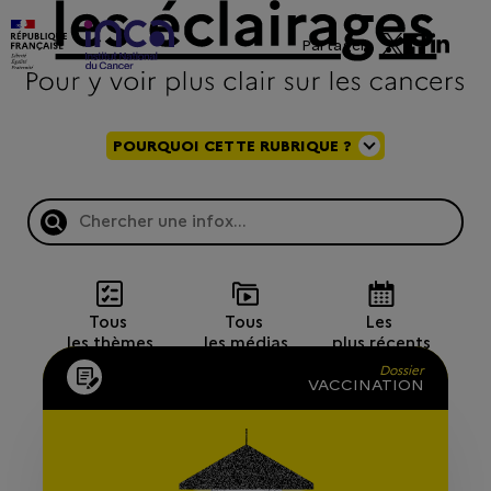
Partager
POURQUOI CETTE RUBRIQUE ?
Tous 
Tous 
Les 
les thèmes
les médias
plus récents
Dossier
VACCINATION