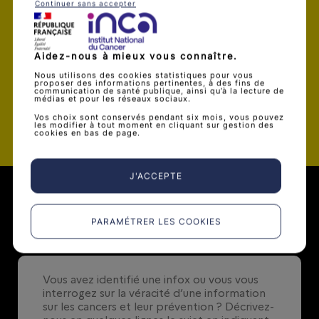
Je souhaite être alerté par mail dès
Continuer sans accepter
qu’une nouvelle infox est publiée
Aidez-nous à mieux vous connaître.
Nous utilisons des cookies statistiques pour vous
proposer des informations pertinentes, à des fins de
communication de santé publique, ainsi qu’à la lecture de
médias et pour les réseaux sociaux.
Valider
Vos choix sont conservés pendant six mois, vous pouvez
les modifier à tout moment en cliquant sur gestion des
cookies en bas de page.
J'ACCEPTE
Soumettre une infox
PARAMÉTRER LES COOKIES
0
/ 500