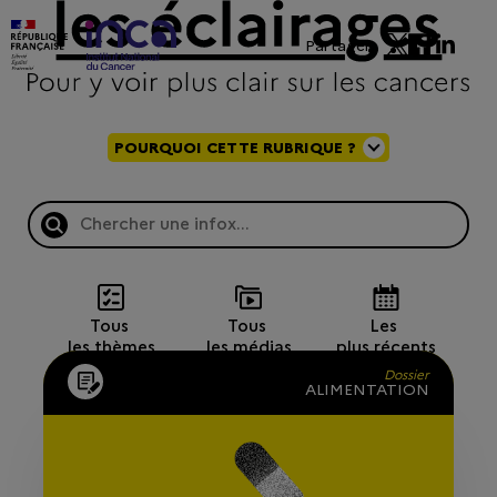
Partager
POURQUOI CETTE RUBRIQUE ?
Tous 
Tous 
Les 
les thèmes
les médias
plus récents
Dossier
ALIMENTATION