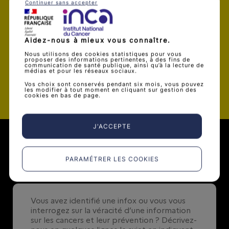
Je souhaite être alerté par mail dès
Continuer sans accepter
qu’une nouvelle infox est publiée
Aidez-nous à mieux vous connaître.
Nous utilisons des cookies statistiques pour vous
proposer des informations pertinentes, à des fins de
communication de santé publique, ainsi qu’à la lecture de
médias et pour les réseaux sociaux.
Valider
Vos choix sont conservés pendant six mois, vous pouvez
les modifier à tout moment en cliquant sur gestion des
cookies en bas de page.
J'ACCEPTE
Soumettre une infox
PARAMÉTRER LES COOKIES
0
/ 500