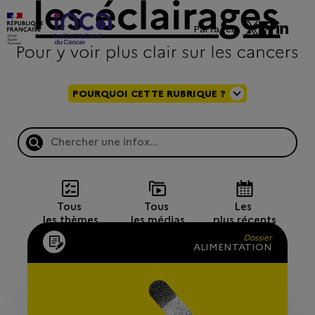
Partager
POURQUOI CETTE RUBRIQUE ?
Tous 
Tous 
Les 
les thèmes
les médias
plus récents
Dossier
ALIMENTATION