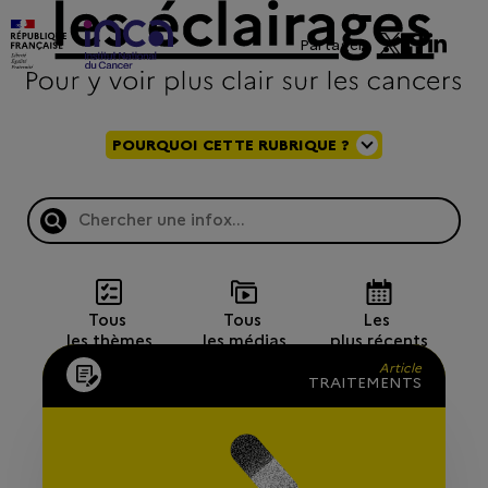
Partager
POURQUOI CETTE RUBRIQUE ?
Tous 
Tous 
Les 
les thèmes
les médias
plus récents
Article
TRAITEMENTS