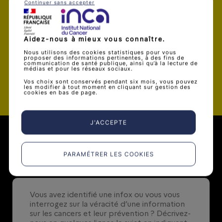
Je souhaite être alerté par mail dès
Continuer sans accepter
qu’une nouvelle infox est publiée
Aidez-nous à mieux vous connaître.
Nous utilisons des cookies statistiques pour vous
proposer des informations pertinentes, à des fins de
communication de santé publique, ainsi qu’à la lecture de
médias et pour les réseaux sociaux.
Valider
Vos choix sont conservés pendant six mois, vous pouvez
les modifier à tout moment en cliquant sur gestion des
cookies en bas de page.
J'ACCEPTE
Soumettre une infox
PARAMÉTRER LES COOKIES
0
/ 500