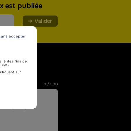
x est publiée
Valider
sans accepter
, à des fins de
ciaux.
cliquant sur
0
/ 500