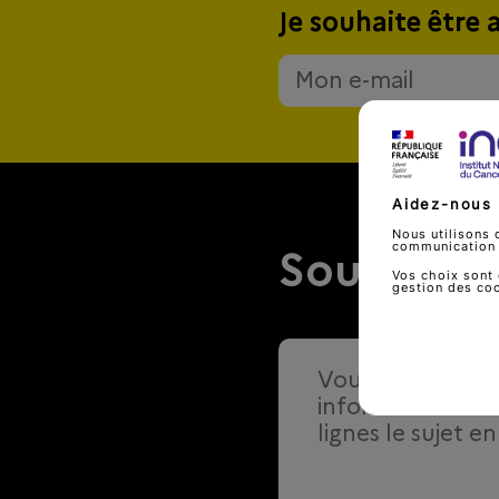
Je souhaite être 
Aidez-nous 
Nous utilisons 
communication d
Soumettre
Vos choix sont 
gestion des co